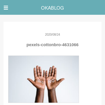
OKABLOG
☰
2020/08/24
pexels-cottonbro-4631066