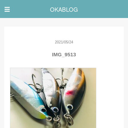
OKABLOG
☰
2021/05/24
IMG_9513