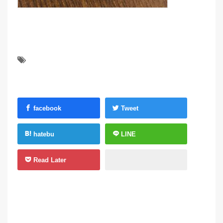
facebook
Tweet
hatebu
LINE
Read Later