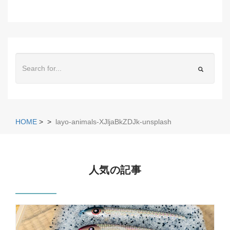
HOME
>
>
layo-animals-XJljaBkZDJk-unsplash
人気の記事