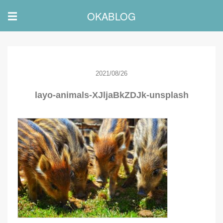
OKABLOG
☰
2021/08/26
layo-animals-XJljaBkZDJk-unsplash