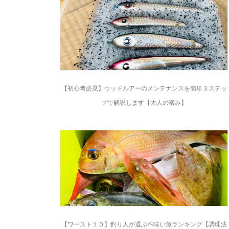
【初心者必見】ウッドルアーのメンテナンスを簡単３ステッ
プで解説します【大人の嗜み】
【ワースト１０】釣り人が選ぶ不味い魚ランキング【調理法