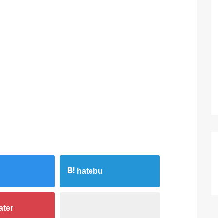
hatebu
ater