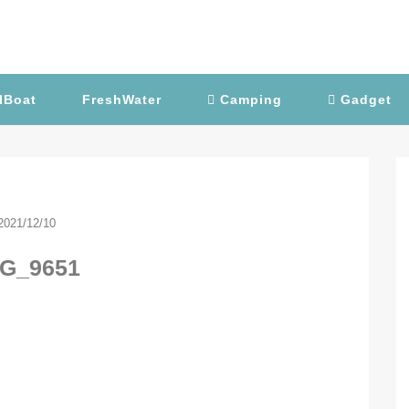
lBoat
FreshWater
Camping
Gadget
2021/12/10
G_9651