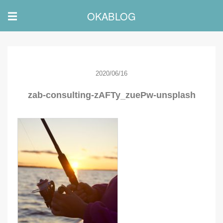
OKABLOG
☰
2020/06/16
zab-consulting-zAFTy_zuePw-unsplash