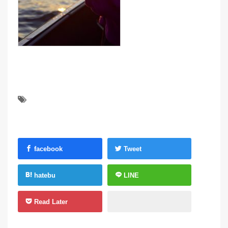
facebook
Tweet
hatebu
LINE
Read Later