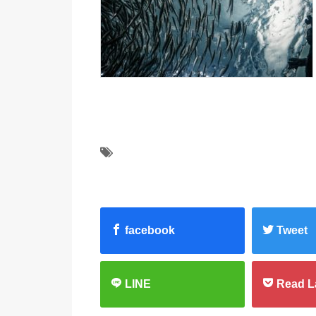
facebook
Tweet
LINE
Read L