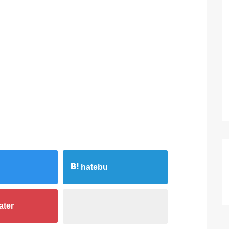
hatebu
ater