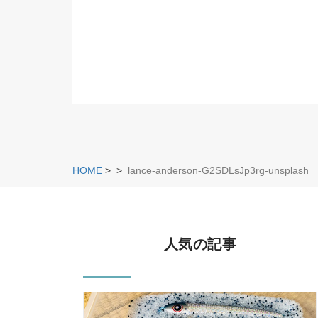
HOME
>
>
lance-anderson-G2SDLsJp3rg-unsplash
人気の記事