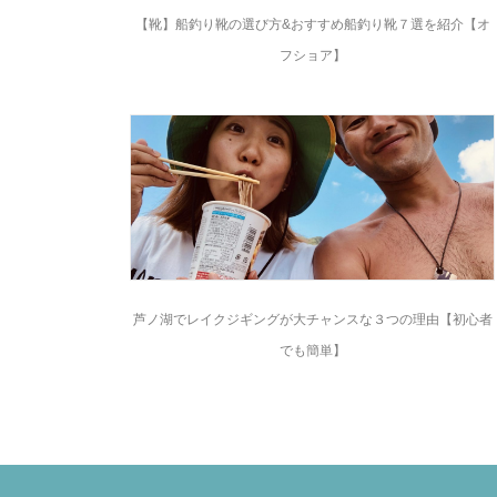
【靴】船釣り靴の選び方&おすすめ船釣り靴７選を紹介【オ
フショア】
芦ノ湖でレイクジギングが大チャンスな３つの理由【初心者
でも簡単】