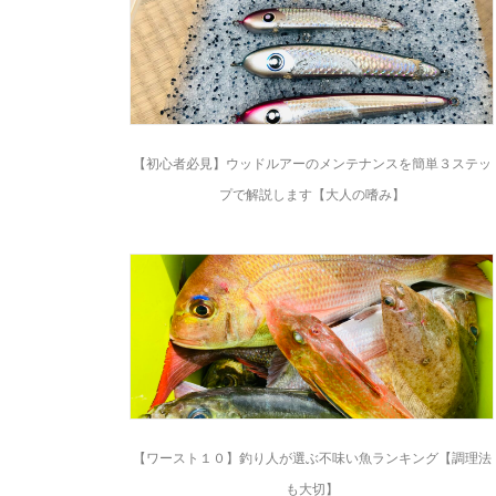
【初心者必見】ウッドルアーのメンテナンスを簡単３ステッ
プで解説します【大人の嗜み】
【ワースト１０】釣り人が選ぶ不味い魚ランキング【調理法
も大切】