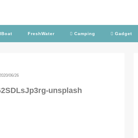
lBoat
FreshWater
Camping
Gadget
2020/06/26
G2SDLsJp3rg-unsplash