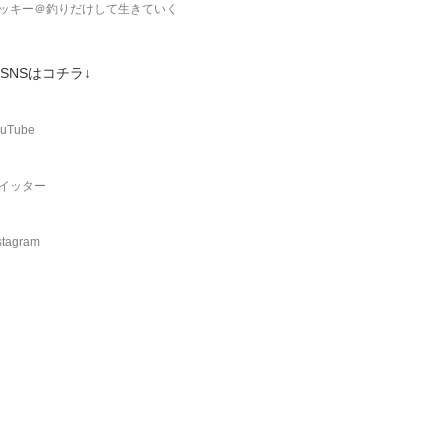
ッキー＠釣りだけして生きていく
SNSはコチラ↓
uTube
イッター
stagram