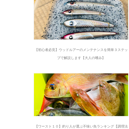
【初心者必見】ウッドルアーのメンテナンスを簡単３ステッ
プで解説します【大人の嗜み】
【ワースト１０】釣り人が選ぶ不味い魚ランキング【調理法