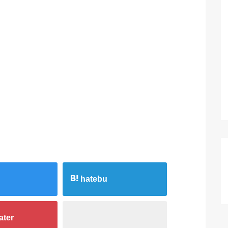
hatebu
ater