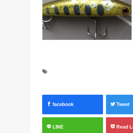
facebook
Tweet
LINE
Read L