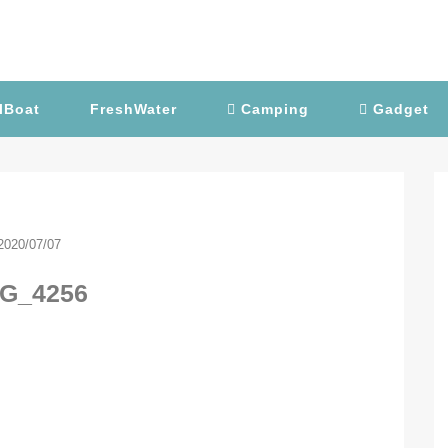
lBoat
FreshWater
Camping
Gadget
2020/07/07
G_4256