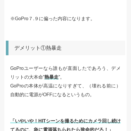
※GoPro７.９に偏った内容になります。
デメリット①熱暴走
GoProユーザーなら誰もが直面したであろう、デメ
リットの大本命”
熱暴走
”。
GoProの本体が高温になりすぎて、（壊れる前に）
自動的に電源がOFFになるというもの。
「いやいや！HITシーンを撮るためにカメラ回し続け
てるのに、急に電源落ちられたら致命的だろ！」